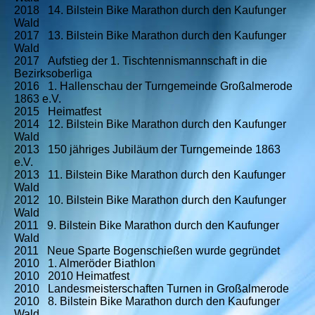
2018 14.
Bilstein Bike Marathon durch den Kaufunger
Wald
2017 13.
Bilstein Bike Marathon durch den Kaufunger
Wald
2017 Aufstieg der 1. Tischtennismannschaft in die
Bezirksoberliga
2016 1. Hallenschau der Turngemeinde Großalmerode
1863 e.V.
2015 Heimatfest
2014 12.
Bilstein Bike Marathon durch den Kaufunger
Wald
2013 150 jähriges Jubiläum der Turngemeinde 1863
e.V.
2013 11.
Bilstein Bike Marathon durch den Kaufunger
Wald
2012 10.
Bilstein Bike Marathon durch den Kaufunger
Wald
2011 9.
Bilstein Bike Marathon durch den Kaufunger
Wald
2011 Neue Sparte Bogenschießen wurde gegründet
2010 1. Almeröder Biathlon
2010 2010 Heimatfest
2010 Landesmeisterschaften Turnen in Großalmerode
2010 8. Bilstein Bike Marathon durch den Kaufunger
Wald