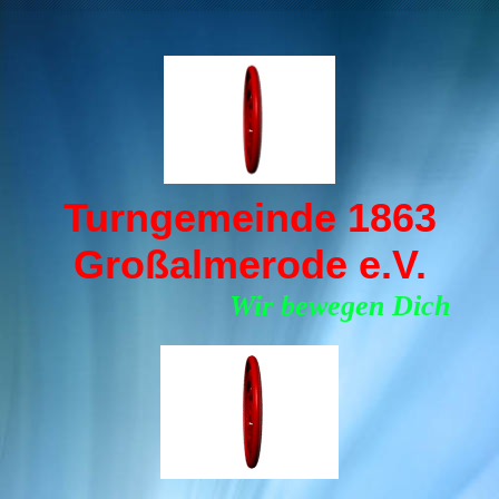
Turngemeinde 1863
Großalmerode e.V.
Wir bewegen Dich