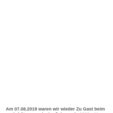
BE0219D4-CFA8-48D8-8639-2E23DC758EE1
Bogenschießen 2014
FD1A72EE-4657-4A83-AFF5-69D1D549D9CD
Hantelgymnastik
März 2016_1
Am 07.08.2019 waren wir wieder Zu Gast beim