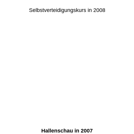
Selbstverteidigungskurs in 2008
IMG_9816
IMG_9844
IMG_9839
IMG_9804
IMG_9838
IMG_9831
IMG_9848
IMG_9849
Hallenschau in 2007