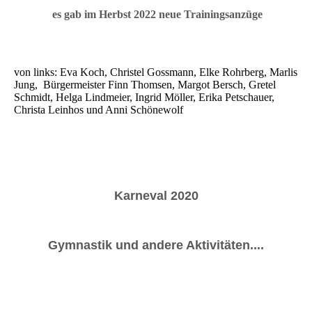
es gab im Herbst 2022 neue Trainingsanzüge
von links: Eva Koch, Christel Gossmann, Elke Rohrberg, Marlis
Jung, Bürgermeister Finn Thomsen, Margot Bersch, Gretel
Schmidt, Helga Lindmeier, Ingrid Möller, Erika Petschauer,
Christa Leinhos und Anni Schönewolf
Karneval 2020
Gymnastik und andere Aktivitäten....
1446E915-26C1-4D82-9269-905A2D5EF078
5840BCDD-F4C8-4DAA-BBB4-DCB82D4AA39E