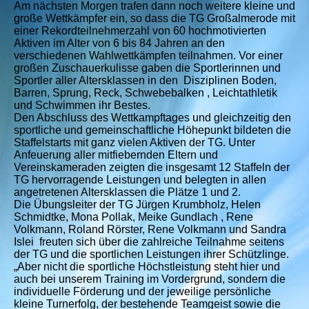
Am nächsten Morgen trafen dann noch weitere kleine und
große Wettkämpfer ein, so dass die TG Großalmerode mit
einer Rekordteilnehmerzahl von 60 hochmotivierten
Aktiven im Alter von 6 bis 84 Jahren an den
verschiedenen Wahlwettkämpfen teilnahmen. Vor einer
großen Zuschauerkulisse gaben die Sportlerinnen und
Sportler aller Altersklassen in den Disziplinen Boden,
Barren, Sprung, Reck, Schwebebalken , Leichtathletik
und Schwimmen ihr Bestes.
Den Abschluss des Wettkampftages und gleichzeitig den
sportliche und gemeinschaftliche Höhepunkt bildeten die
Staffelstarts mit ganz vielen Aktiven der TG. Unter
Anfeuerung aller mitfiebernden Eltern und
Vereinskameraden zeigten die insgesamt 12 Staffeln der
TG hervorragende Leistungen und belegten in allen
angetretenen Altersklassen die Plätze 1 und 2.
Die Übungsleiter der TG Jürgen Krumbholz, Helen
Schmidtke, Mona Pollak, Meike Gundlach , Rene
Volkmann, Roland Rörster, Rene Volkmann und Sandra
Islei freuten sich über die zahlreiche Teilnahme seitens
der TG und die sportlichen Leistungen ihrer Schützlinge.
„Aber nicht die sportliche Höchstleistung steht hier und
auch bei unserem Training im Vordergrund, sondern die
individuelle Förderung und der jeweilige persönliche
kleine Turnerfolg, der bestehende Teamgeist sowie die