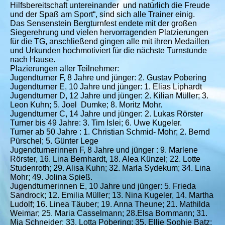
Hilfsbereitschaft untereinander und natürlich die Freude
und der Spaß am Sport“, sind sich alle Trainer einig.
Das Sensenstein Bergturnfest endete mit der großen
Siegerehrung und vielen hervorragenden Platzierungen
für die TG, anschließend gingen alle mit ihren Medaillen
und Urkunden hochmotiviert für die nächste Turnstunde
nach Hause.
Plazierungen aller Teilnehmer:
Jugendturner F, 8 Jahre und jünger: 2. Gustav Pobering
Jugendturner E, 10 Jahre und jünger: 1. Elias Liphardt
Jugendturner D, 12 Jahre und jünger: 2. Kilian Müller; 3.
Leon Kuhn; 5. Joel Dumke; 8. Moritz Mohr.
Jugendturner C, 14 Jahre und jünger: 2. Lukas Rörster
Turner bis 49 Jahre: 3. Tim Islei; 6. Uwe Kugeler.
Turner ab 50 Jahre : 1. Christian Schmid- Mohr; 2. Bernd
Pürschel; 5. Günter Lege
Jugendturnerinnen F, 8 Jahre und jünger : 9. Marlene
Rörster, 16. Lina Bernhardt, 18. Alea Künzel; 22. Lotte
Studenroth; 29. Alisa Kuhn; 32. Marla Sydekum; 34. Lina
Mohr; 49. Jolina Spieß.
Jugendturnerinnen E, 10 Jahre und jünger: 5. Frieda
Sandrock; 12. Emilia Müller; 13. Nina Kugeler, 14. Martha
Ludolf; 16. Linea Täuber; 19. Anna Theune; 21. Mathilda
Weimar; 25. Maria Casselmann; 28.Elsa Bornmann; 31.
Mia Schneider; 33. Lotta Pobering; 35. Ellie Sophie Batz;