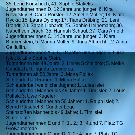
35. Lene Korschuch; 41. Sophie Stakelis
Jugendturnerinnen D, 12 Jahre und jünger: 6. Kira
Revutskiy; 8. Carla Rörster; 12. Amelie Möller; 14. Klara
Rycka; 15. Laura Dylong; 17. Tiana Dräbing; 21. Leni
Brandt; 23. Sarah Liphardt; 25. Sophie Heinemann; 30.
Isabell von Drach; 35. Hannah Schaub;37. Cara Arnold;
Jugendturnerinnen C, 14 Jahre und jünger: 3. Kiara
Blumenstein; 5. Marina Müller, 9. Juna Albrecht; 12. Alina
Gailfullin.
Jugendturnerinnen A u. B, 18 Jahre und jünger: 5. Luisa
Islei, 8. Lilly Sophie Stein.
Turnerinnen bis 49 Jahre: 2. Helen Schmidtke; 5. Meike
Gundlach; 9. Ingrida Lemmerca.
Turnerinnen ab 50 Jahre: 3. Mona Pollak
Schleuderball Frauen: 1. Mona Pollak
Schleuderball weibliche Jugend: 1. Luisa Islei
Schleuderball Männer bis 49 Jahre: 1. Tim Islei; 2. Louis
Pollak; 3. Uwe Kugeler
Schleuderball Männer ab 50 Jahren: 1. Ralph Islei; 2.
Bernd Pürschel;3. Günther Lege
Steinstoßen Männer bis 49 Jahre: 1. Tim Islei
Staffelläufe:
Jugendturnerinnen E und F: 1., 2.; 3., 4.und 7. Platz TG
Großalmerode
Jugendturnerinnen C und D: 1.,2.; 4. und 7. Platz TG