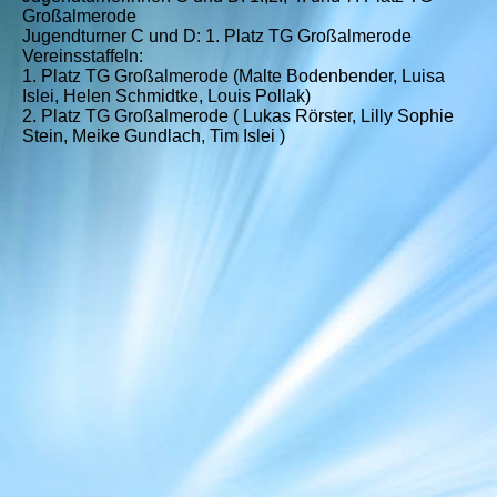
Großalmerode
Jugendturner C und D: 1. Platz TG Großalmerode
Vereinsstaffeln:
1. Platz TG Großalmerode (Malte Bodenbender, Luisa
Islei, Helen Schmidtke, Louis Pollak)
2. Platz TG Großalmerode ( Lukas Rörster, Lilly Sophie
Stein, Meike Gundlach, Tim Islei )