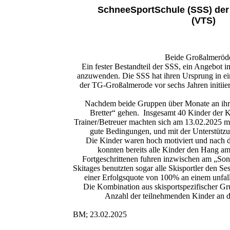
SchneeSportSchule (SSS) der 
(VTS) 
Beide Großalmeröder
Ein fester Bestandteil der SSS, ein Angebot i
anzuwenden. Die SSS hat ihren Ursprung in eine
der TG-Großalmerode vor sechs Jahren initiie
Nachdem beide Gruppen über Monate an ihren 
Bretter“ gehen. Insgesamt 40 Kinder der K
Trainer/Betreuer machten sich am 13.02.2025 m
gute Bedingungen, und mit der Unterstützu
Die Kinder waren hoch motiviert und nach dr
konnten bereits alle Kinder den Hang am 
Fortgeschrittenen fuhren inzwischen am „Son
Skitages benutzten sogar alle Skisportler den S
einer Erfolgsquote von 100% an einem unfallf
Die Kombination aus skisportspezifischer Gru
Anzahl der teilnehmenden Kinder an d
BM; 23.02.2025