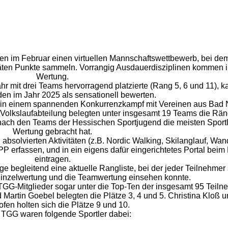
ren im Februar einen virtuellen Mannschaftswettbewerb, bei de
täten Punkte sammeln. Vorrangig Ausdauerdisziplinen kommen i
Wertung.
hr mit drei Teams hervorragend platzierte (Rang 5, 6 und 11), 
en im Jahr 2025 als sensationell bewerten.
n in einem spannenden Konkurrenzkampf mit Vereinen aus Bad
Volkslaufabteilung belegten unter insgesamt 19 Teams die Rä
nach den Teams der Hessischen Sportjugend die meisten Sportle
Wertung gebracht hat.
absolvierten Aktivitäten (z.B. Nordic Walking, Skilanglauf, Wa
APP erfassen, und in ein eigens dafür eingerichtetes Portal bei
eintragen.
e begleitend eine aktuelle Rangliste, bei der jeder Teilnehmer
 Einzelwertung und die Teamwertung einsehen konnte.
TGG-Mitglieder sogar unter die Top-Ten der insgesamt 95 Teiln
d Martin Goebel belegten die Plätze 3, 4 und 5. Christina Kloß u
ofen holten sich die Plätze 9 und 10.
 TGG waren folgende Sportler dabei: