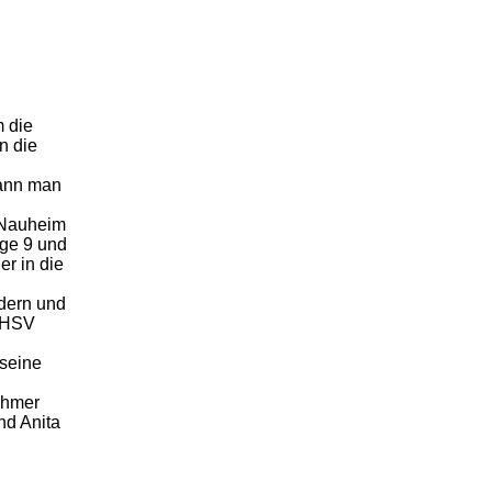
m die
n die
kann man
 Nauheim
nge 9 und
r in die
ndern und
m HSV
 seine
ehmer
nd Anita