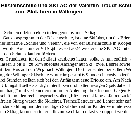
Bilsteinschule und SKI-AG der Valentin-Traudt-Schu
zum Skifahren in Willingen
 Schulen erlebten einen tollen gemeinsamen Skitag.
m Ganztagsprogramm der Bilsteinschule, ist eine Skifahrt, um das Erler
r Initiative „Schule und Verein“, die von der Bilsteinschule in Kooper
rt wurde. Auch an der VTS gibt es seit 2024 wieder eine SKI-AG mit d
den Schulskilauf zu fördern.
Grundlagen für den Skilauf gearbeitet hatten, sollte es nun endlich „
lassen 3 bis 8 - zu 50% absolute Anfänger auf Ski - zwei Lehrer sowie
it dem Bus auf den Weg nach Willingen. Dort herrschten bei kaltem Wi
ng der Willinger Skischule wurde insgesamt 6 Stunden intensiv skigefa
ei Stunden stellten sich bei den Anfängern erste Erfolge ein. Am Nach
Übungslift selbstständig runterflitzen und hatten riesigen Spaß dabei. 
nenhang“ und verfeinerten dort unter Anleitung ihre Technik. Gegen E
essellift, um den recht anspruchsvollen „Ritzhagen“-Hang abfahren zu k
reien Skitag waren die Skilehrer, Trainer/Betreuer und Lehrer sehr zuf
ndausbildung und dem richtigen Skifahren ist für Kinder sehr interessa
em Skitag konnte so innerhalb von zwei Jahren fast verdoppelt werden